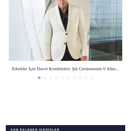
Erkekler İçin Davet Kombinleri: Şık Görünmenin 6 Altın...
S
SON EKLENEN İÇERIKLER