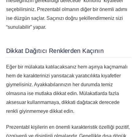
mesleğinizin gerektirdiği derecede “konforlu” kıyafetler
seçebilirsiniz. Prezentabl olmanın diğer bir önemli adımı
ise düzgün saçlar. Saçınızı doğru şekillendirmeniz sizi
“sunulabilir” yapar.
Dikkat Dağıtıcı Renklerden Kaçının
Eğer bir mülakata katılacaksanız hem aşırıya kaçmamalı
hem de karakterinizi yansıtacak yaratıcılıkta kıyafetler
giymelisiniz. Ayakkabılarınızın her durumda temiz
olmasına ise mutlaka dikkat edin. Mülakatlarda fazla
aksesuar kullanmamaya, dikkati dağıtacak derecede
renkli giyinmemeye dikkat edin.
Prezentabl kişilerin en önemli karakteristik özelliği pozitif,
özgüvenli ve disiplinli olmalarıdır. Genellikle dışa dönük