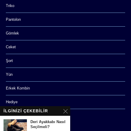
Triko
Pantolon
Gömlek
Ceket
Şort
Yün
Erkek Kombin
Hediye
İLGINIZI ÇEKEBILIR
Aksesuar
Deri Ayakkabı Nasıl
Seçilmeli?
SAYFALAR