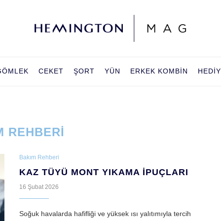
GÖMLEK
CEKET
ŞORT
YÜN
ERKEK KOMBIN
HEDI
M REHBERI
Bakım Rehberi
KAZ TÜYÜ MONT YIKAMA İPUÇLARI
16 Şubat 2026
Soğuk havalarda hafifliği ve yüksek ısı yalıtımıyla tercih