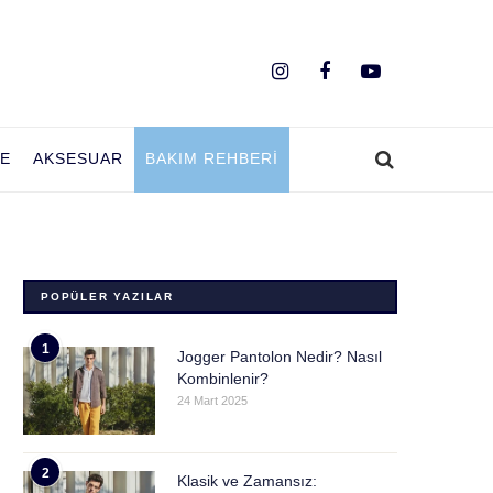
YE
AKSESUAR
BAKIM REHBERI
POPÜLER YAZILAR
1
Jogger Pantolon Nedir? Nasıl
Kombinlenir?
24 Mart 2025
2
Klasik ve Zamansız: