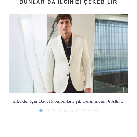
BUNLAR DA ILGINIZI ÇEKEBILIR
Erkekler İçin Davet Kombinleri: Şık Görünmenin 6 Altın...
S