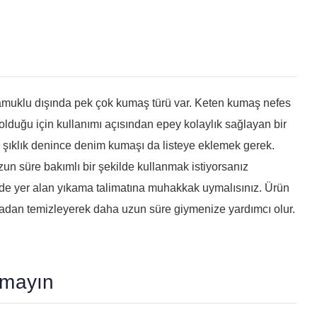
amuklu dışında pek çok kumaş türü var. Keten kumaş nefes
f olduğu için kullanımı açısından epey kolaylık sağlayan bir
lük şıklık denince denim kumaşı da listeye eklemek gerek.
zun süre bakımlı bir şekilde kullanmak istiyorsanız
zde yer alan yıkama talimatına muhakkak uymalısınız. Ürün
atmadan temizleyerek daha uzun süre giymenize yardımcı olur.
amayın