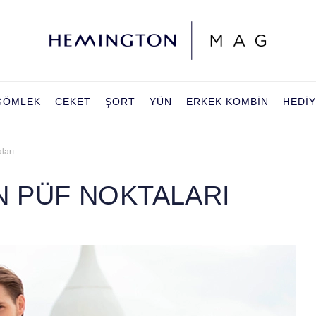
GÖMLEK
CEKET
ŞORT
YÜN
ERKEK KOMBIN
HEDI
ları
N PÜF NOKTALARI