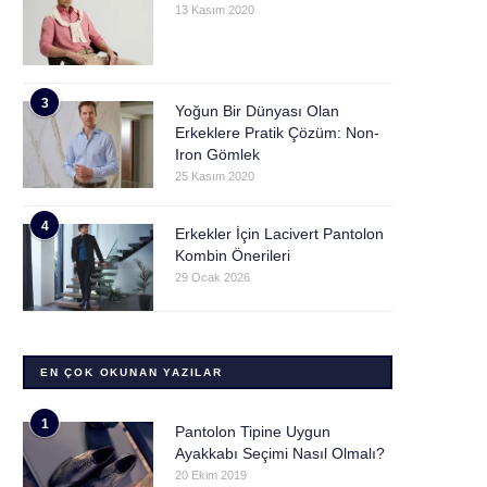
13 Kasım 2020
3
Yoğun Bir Dünyası Olan
Erkeklere Pratik Çözüm: Non-
Iron Gömlek
25 Kasım 2020
4
Erkekler İçin Lacivert Pantolon
Kombin Önerileri
29 Ocak 2026
EN ÇOK OKUNAN YAZILAR
1
Pantolon Tipine Uygun
Ayakkabı Seçimi Nasıl Olmalı?
20 Ekim 2019