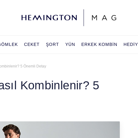
GÖMLEK
CEKET
ŞORT
YÜN
ERKEK KOMBIN
HEDI
Kombinlenir? 5 Önemli Detay
asıl Kombinlenir? 5