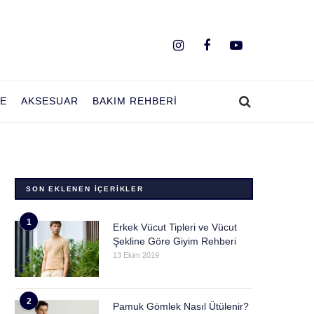
YE
AKSESUAR
BAKIM REHBERI
SON EKLENEN İÇERIKLER
1
Erkek Vücut Tipleri ve Vücut
Şekline Göre Giyim Rehberi
13 Ekim 2019
2
Pamuk Gömlek Nasıl Ütülenir?