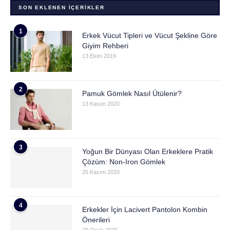
SON EKLENEN İÇERIKLER
1
Erkek Vücut Tipleri ve Vücut Şekline Göre
Giyim Rehberi
13 Ekim 2019
2
Pamuk Gömlek Nasıl Ütülenir?
13 Kasım 2020
3
Yoğun Bir Dünyası Olan Erkeklere Pratik
Çözüm: Non-Iron Gömlek
25 Kasım 2020
4
Erkekler İçin Lacivert Pantolon Kombin
Önerileri