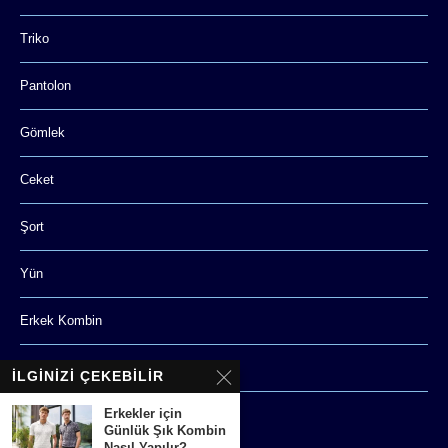
Triko
Pantolon
Gömlek
Ceket
Şort
Yün
Erkek Kombin
Hediye
İLGINIZI ÇEKEBILIR
Erkekler için
Aksesuar
Günlük Şık Kombin
Nasıl Yapılır?