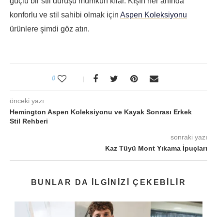
güçlü bir stil duruşu mümkün kılar. Kışın her anında
konforlu ve stil sahibi olmak için
Aspen Koleksiyonu
ürünlere şimdi göz atın.
0
önceki yazı
Hemington Aspen Koleksiyonu ve Kayak Sonrası Erkek
Stil Rehberi
sonraki yazı
Kaz Tüyü Mont Yıkama İpuçları
BUNLAR DA ILGINIZI ÇEKEBILIR