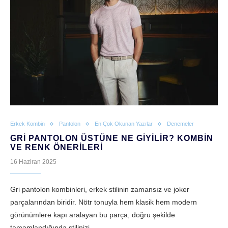
Erkek Kombin
Pantolon
En Çok Okunan Yazılar
Denemeler
GRI PANTOLON ÜSTÜNE NE GIYILIR? KOMBIN
VE RENK ÖNERILERI
16 Haziran 2025
Gri pantolon kombinleri, erkek stilinin zamansız ve joker
parçalarından biridir. Nötr tonuyla hem klasik hem modern
görünümlere kapı aralayan bu parça, doğru şekilde
tamamlandığında stilinizi…