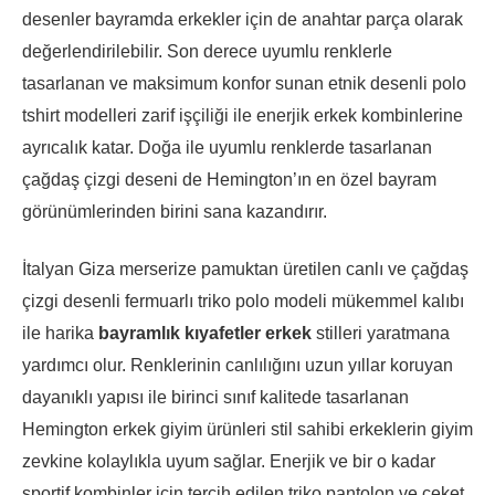
desenler bayramda erkekler için de anahtar parça olarak
değerlendirilebilir. Son derece uyumlu renklerle
tasarlanan ve maksimum konfor sunan etnik desenli polo
tshirt modelleri zarif işçiliği ile enerjik erkek kombinlerine
ayrıcalık katar. Doğa ile uyumlu renklerde tasarlanan
çağdaş çizgi deseni de Hemington’ın en özel bayram
görünümlerinden birini sana kazandırır.
İtalyan Giza merserize pamuktan üretilen canlı ve çağdaş
çizgi desenli fermuarlı triko polo modeli mükemmel kalıbı
ile harika
bayramlık kıyafetler erkek
stilleri yaratmana
yardımcı olur. Renklerinin canlılığını uzun yıllar koruyan
dayanıklı yapısı ile birinci sınıf kalitede tasarlanan
Hemington erkek giyim ürünleri stil sahibi erkeklerin giyim
zevkine kolaylıkla uyum sağlar. Enerjik ve bir o kadar
sportif kombinler için tercih edilen triko pantolon ve ceket